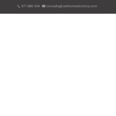
971-883-594
consulta@centromedicoinca.com